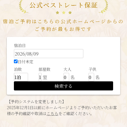
宿泊ご予約はこちらの公式ホームページからの
ご予約が最もお得です
宿泊日
日付未定
泊数
部屋数
大人
子供
室
名
名
検索する
【予約システムを変更しました】
2025年12月1日以前にホームページよりご予約いただいたお客
様の予約確認や取消は
こちら
をご確認ください。